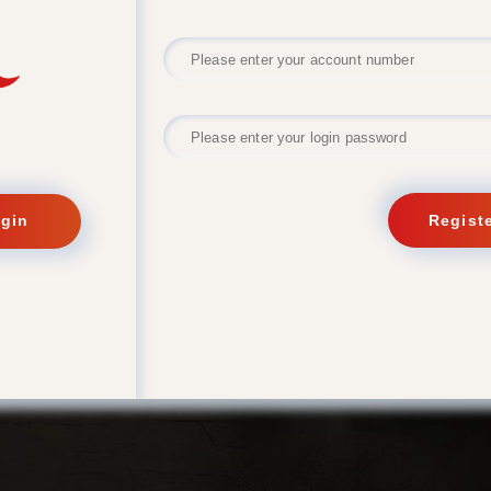
forgot pas
Login
Regist
gin