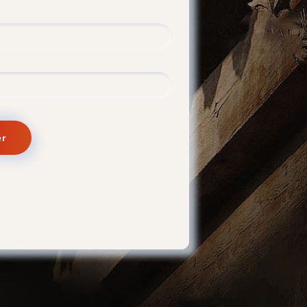
sword
er